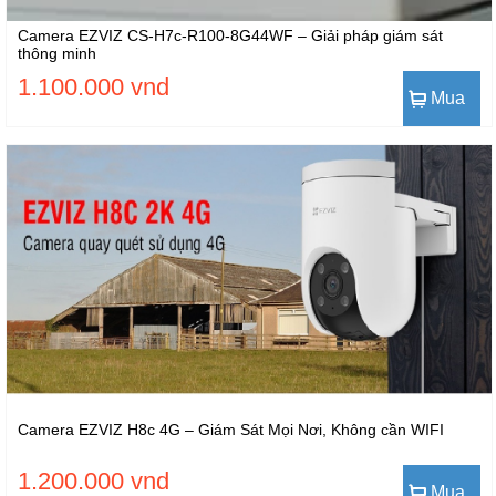
Camera EZVIZ CS-H7c-R100-8G44WF – Giải pháp giám sát
thông minh
1.100.000 vnd
Mua
Camera EZVIZ H8c 4G – Giám Sát Mọi Nơi, Không cần WIFI
1.200.000 vnd
Mua