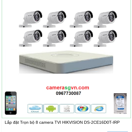
Lắp đặt Trọn bộ 8 camera TVI HIKVISION DS-2CE16D0T-IRP