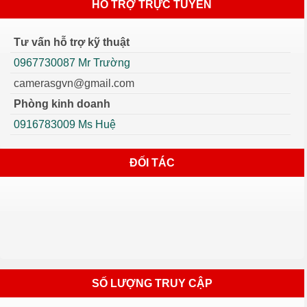
HỖ TRỢ TRỰC TUYẾN
Tư vấn hỗ trợ kỹ thuật
0967730087 Mr Trường
camerasgvn@gmail.com
Phòng kinh doanh
0916783009 Ms Huệ
ĐỐI TÁC
SỐ LƯỢNG TRUY CẬP