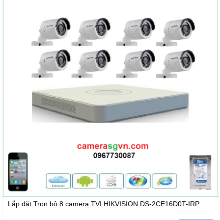
Lắp đặt Trọn bộ 8 camera TVI HIKVISION DS-2CE16D0T-IRP