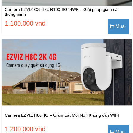
Camera EZVIZ CS-H7c-R100-8G44WF – Giải pháp giám sát
thông minh
1.100.000 vnd
Mua
Camera EZVIZ H8c 4G – Giám Sát Mọi Nơi, Không cần WIFI
1.200.000 vnd
Mua