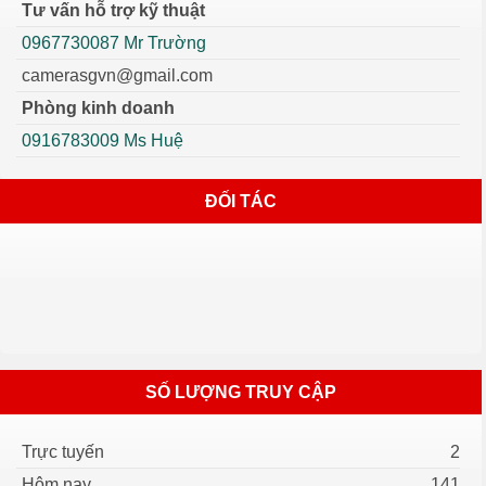
Tư vấn hỗ trợ kỹ thuật
0967730087 Mr Trường
camerasgvn@gmail.com
Phòng kinh doanh
0916783009 Ms Huệ
ĐỐI TÁC
SỐ LƯỢNG TRUY CẬP
Trực tuyến
2
Hôm nay
141