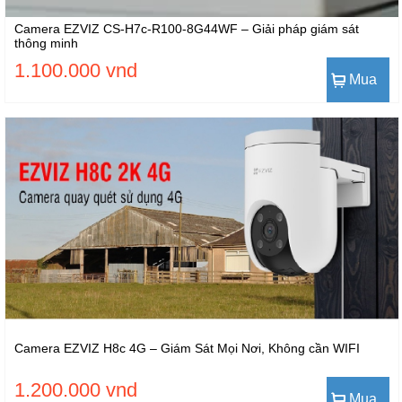
Camera EZVIZ CS-H7c-R100-8G44WF – Giải pháp giám sát
thông minh
1.100.000 vnd
Mua
Camera EZVIZ H8c 4G – Giám Sát Mọi Nơi, Không cần WIFI
1.200.000 vnd
Mua