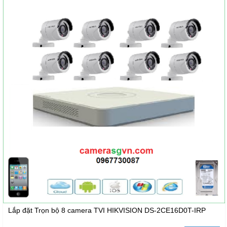
Lắp đặt Trọn bộ 8 camera TVI HIKVISION DS-2CE16D0T-IRP