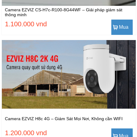
Camera EZVIZ CS-H7c-R100-8G44WF – Giải pháp giám sát
thông minh
1.100.000 vnd
Mua
Camera EZVIZ H8c 4G – Giám Sát Mọi Nơi, Không cần WIFI
1.200.000 vnd
Mua