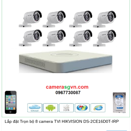
Lắp đặt Trọn bộ 8 camera TVI HIKVISION DS-2CE16D0T-IRP