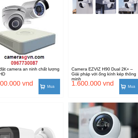
đặt camera an ninh chất lượng
Camera EZVIZ H90 Dual 2K+ –
 HD
Giải pháp với ống kính kép thông
minh
500.000 vnd
1.600.000 vnd
Mua
Mua