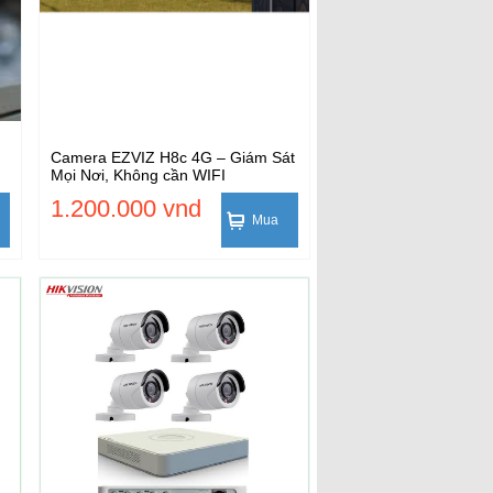
Camera EZVIZ H8c 4G – Giám Sát
Mọi Nơi, Không cần WIFI
1.200.000 vnd
Mua