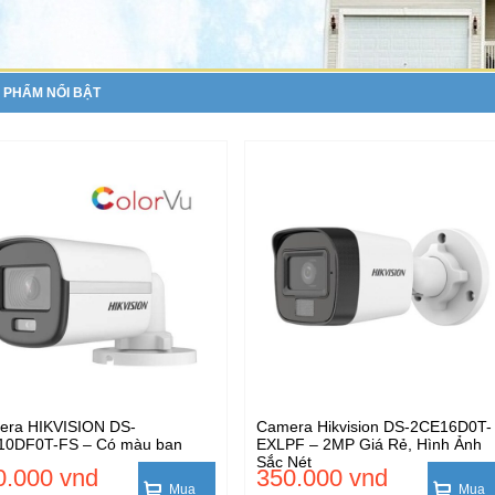
 PHẨM NỔI BẬT
era HIKVISION DS-
Camera Hikvision DS-2CE16D0T-
10DF0T-FS – Có màu ban
EXLPF – 2MP Giá Rẻ, Hình Ảnh
Sắc Nét
0.000 vnd
350.000 vnd
Mua
Mua