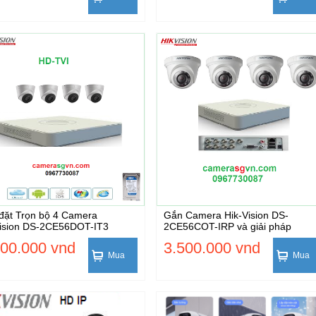
đặt Trọn bộ 4 Camera
Gắn Camera Hik-Vision DS-
ision DS-2CE56DOT-IT3
2CE56COT-IRP và giải pháp
000.000 vnd
3.500.000 vnd
Mua
Mua