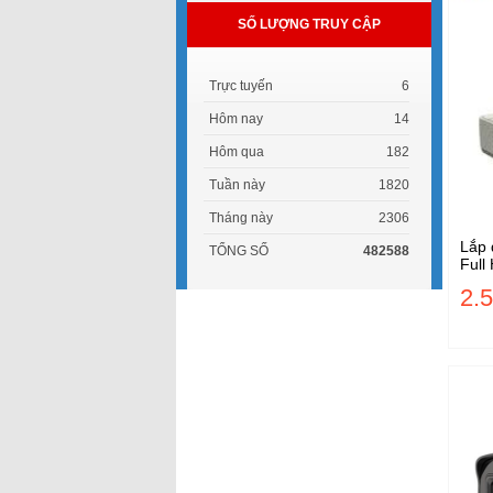
SỐ LƯỢNG TRUY CẬP
Trực tuyến
6
Hôm nay
14
Hôm qua
182
Tuần này
1820
Tháng này
2306
Lắp 
TỔNG SỐ
482588
Full
2.