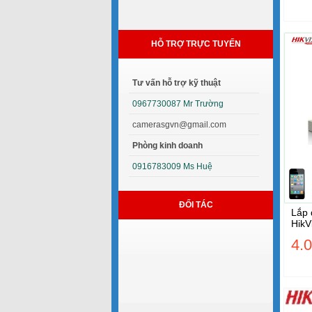
HỖ TRỢ TRỰC TUYẾN
Tư vấn hỗ trợ kỹ thuật
0967730087 Mr Trường
camerasgvn@gmail.com
Phòng kinh doanh
0916783009 Ms Huệ
ĐỐI TÁC
Lắp 
HikV
4.