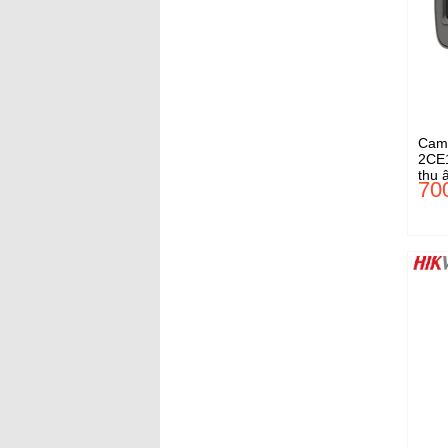
Came
2CE1
thu 
70