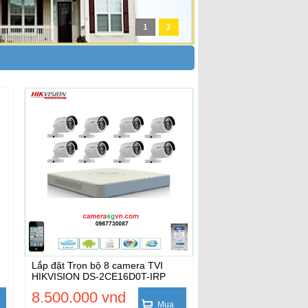
1
2
Lắp đặt Trọn bộ 8 camera TVI
HIKVISION DS-2CE16D0T-IRP
8.500.000 vnd
Mua