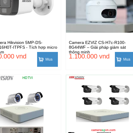
ra Hikvision 5MP-DS-
Camera EZVIZ CS-H7c-R100-
6H0T-ITPFS - Tích hợp micro
8G44WF – Giải pháp giám sát
âm
thông minh
0.000 vnd
1.100.000 vnd
Mua
Mua