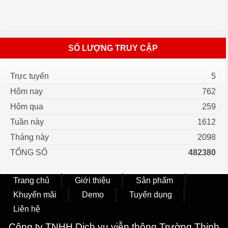
SỐ LƯỢNG TRUY CẬP
Trực tuyến
5
Hôm nay
762
Hôm qua
259
Tuần này
1612
Tháng này
2098
TỔNG SỐ
482380
Trang chủ
Giới thiệu
Sản phẩm
Khuyến mãi
Demo
Tuyển dụng
Liên hệ
Công ty TNHH Dich vụ viễn thông Trường Thịnh