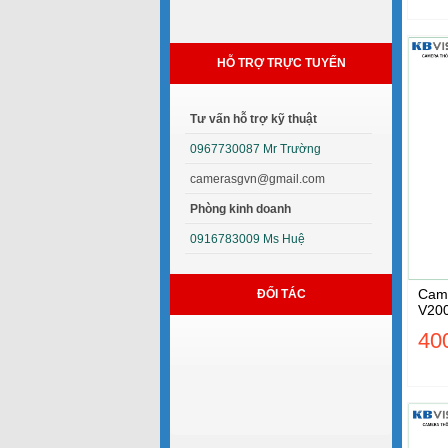
HỖ TRỢ TRỰC TUYẾN
Tư vấn hỗ trợ kỹ thuật
0967730087 Mr Trường
camerasgvn@gmail.com
Phòng kinh doanh
0916783009 Ms Huệ
Came
ĐỐI TÁC
V20
40