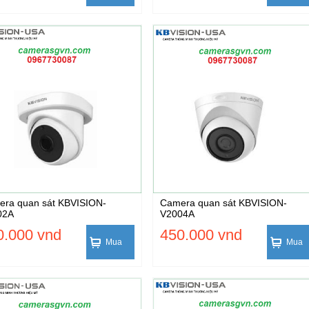
ra quan sát KBVISION-
Camera quan sát KBVISION-
02A
V2004A
0.000 vnd
450.000 vnd
Mua
Mua