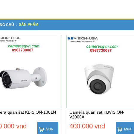
SẢN PHẨM
NG CHỦ
ra quan sát KBISION-1301N
Camera quan sát KBVISION-
V2006A
0.000 vnd
400.000 vnd
Mua
Mua