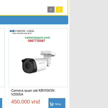
1
2
Camera quan sát KBVISION-
V2005A
450.000 vnd
Mua