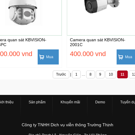
ra quan sát KBVISION-
Camera quan sát KBVISION-
6PC
2001C
500.000 vnd
400.000 vnd
Mua
Mua
Trước
|
1
…
8
9
10
11
1
iới thiệu
Sản phẩm
Khuyến mãi
Demo
Tuyển d
Công ty TNHH Dich vụ viễn thông Trường Thịnh