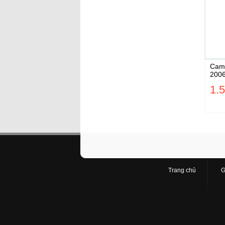
Came
200
1.
Trang chủ
G