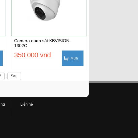
Camera quan sát KBVISION-
1302C
350.000 vnd
Mua
2
|
Sau
ụng
Liên hệ