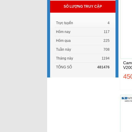
SỐ LƯỢNG TRUY CẬP
Trực tuyến
4
Hôm nay
117
Hôm qua
225
Tuần này
708
Tháng này
1194
Came
TỔNG SỐ
481476
V20
45