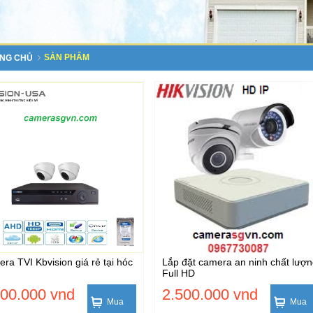
SẢN PHẨM
NG CHỦ
ra TVI Kbvision giá rẻ tại hóc
Lắp đặt camera an ninh chất lượ
Full HD
000.000 vnd
2.500.000 vnd
Mua
Mua