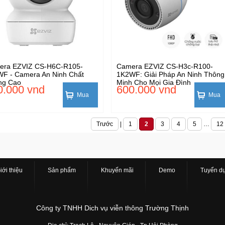
era EZVIZ CS-H6C-R105-
Camera EZVIZ CS-H3c-R100-
F - Camera An Ninh Chất
1K2WF: Giải Pháp An Ninh Thông
ng Cao
Minh Cho Mọi Gia Đình
0.000 vnd
600.000 vnd
Mua
Mua
Trước
|
1
2
3
4
5
…
12
iới thiệu
Sản phẩm
Khuyến mãi
Demo
Tuyển d
Công ty TNHH Dich vụ viễn thông Trường Thịnh