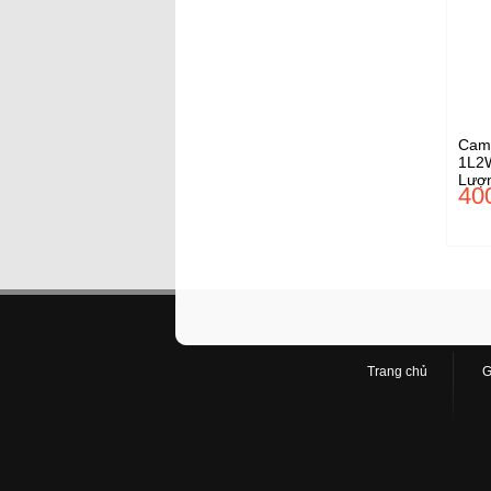
Cam
1L2W
Lượ
40
Trang chủ
G