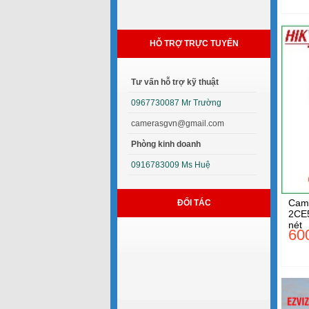
HỖ TRỢ TRỰC TUYẾN
Tư vấn hỗ trợ kỹ thuật
0967730087 Mr Trường
camerasgvn@gmail.com
Phòng kinh doanh
0916783009 Ms Huệ
Came
ĐỐI TÁC
2CE
nét
60