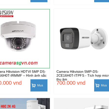
ra Hikvision HDTVI 5MP DS-
Camera Hikvision 5MP-DS-
56H0T-IRMMF – Hình ảnh sắc
2CE16H0T-ITPFS - Tích hợp micr
thu âm
0.000 vnd
700.000 vnd
Mua
Mua