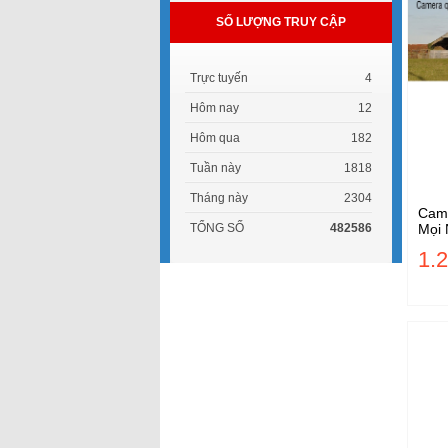
SỐ LƯỢNG TRUY CẬP
Trực tuyến
4
Hôm nay
12
Hôm qua
182
Tuần này
1818
Tháng này
2304
Came
TỔNG SỐ
482586
Mọi 
1.