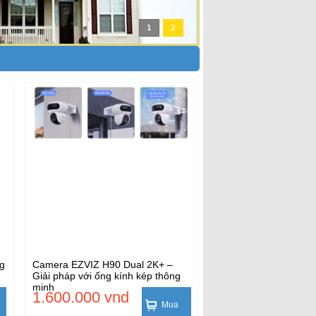
1
2
ng
Camera EZVIZ H90 Dual 2K+ –
Giải pháp với ống kính kép thông
minh
1.600.000 vnd
Mua