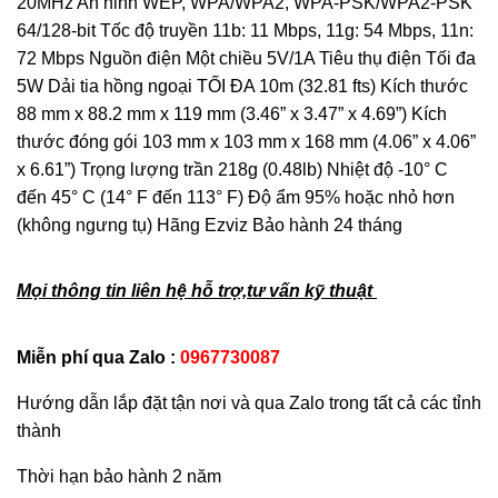
20MHz An ninh WEP, WPA/WPA2, WPA-PSK/WPA2-PSK
64/128-bit Tốc độ truyền 11b: 11 Mbps, 11g: 54 Mbps, 11n:
72 Mbps Nguồn điện Một chiều 5V/1A Tiêu thụ điện Tối đa
5W Dải tia hồng ngoại TỐI ĐA 10m (32.81 fts) Kích thước
88 mm x 88.2 mm x 119 mm (3.46” x 3.47” x 4.69”) Kích
thước đóng gói 103 mm x 103 mm x 168 mm (4.06” x 4.06”
x 6.61”) Trọng lượng trần 218g (0.48lb) Nhiệt độ -10° C
đến 45° C (14° F đến 113° F) Độ ẩm 95% hoặc nhỏ hơn
(không ngưng tụ) Hãng Ezviz Bảo hành 24 tháng
Mọi thông tin liên hệ hỗ trợ,tư vấn kỹ thuật
Miễn phí qua Zalo :
0967730087
Hướng dẫn lắp đặt tận nơi và qua Zalo trong tất cả các tỉnh
thành
Thời hạn bảo hành 2 năm