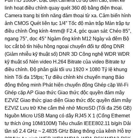
Full HD 1080P. Đặc biệt camera có độ bền cao, thiết kế
linh hoạt điều chỉnh quay quét 360 độ bằng điện thoại.
Camera trang bị tính năng đàm thoại từ xa. Cảm biến hình
ảnh CMOS Quét liên tục 1/4” Tốc độ màn trập Màn trập tự
điều chỉnh Ống kính 4mm@ F2.4, góc quan sát: Chéo 85°,
ngang 75°, dọc 45° Ngàm ống kính M12 Ngày và đêm Bộ
lọc cắt bỏ tín hiệu hồng ngoại chuyển đổi tự động DNR
(Giảm nhiễu kỹ thuật số) DNR 3D Công nghệ WDR WDR
kỹ thuật số Nén video H.264 Bitrate của video Bitrate tự
điều chỉnh. Độ phân giải tối ưu 1920 × 1080 Tỷ lệ khung
hình Tối đa 15fps; Tự điều chỉnh khi chuyển mạng Báo
động thông minh Phát hiện chuyển động Ghép cặp Wi-Fi
Ghép cặp AP Giao thức Giao thức độc quyền đám mây
EZVIZ Giao thức giao diện Giao thức độc quyền đám mây
EZVIZ Lưu trữ Khe cắm thẻ nhớ MicroSD (Tối đa 256 GB)
Nguồn Micro USB Mạng có dây RJ45 X 1 (Cổng Ethernet
tự thích ứng 10M/100M) Tiêu chuẩn IEEE802.11 b/g/n Dải
tần số 2.4 GHz ~ 2.4835 GHz Băng thông của kênh Hỗ trợ