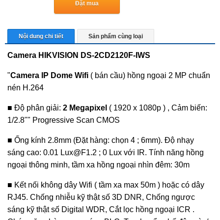
Đặt mua
Nội dung chi tiết
Sản phẩm cùng loại
Camera HIKVISION DS-2CD2120F-IWS
"
Camera IP Dome Wifi
( bán cầu) hồng ngoại 2 MP chuẩn
nén H.264
■ Độ phân giải:
2 Megapixel
( 1920 x 1080p ) , Cảm biến:
1/2.8"" Progressive Scan CMOS
■ Ống kính 2.8mm (Đặt hàng: chọn 4 ; 6mm). Độ nhạy
sáng cao: 0.01 Lux@F1.2 ; 0 Lux với IR. Tính năng hồng
ngoại thông minh, tầm xa hồng ngoại nhìn đêm: 30m
■ Kết nối không dây Wifi ( tầm xa max 50m ) hoặc có dây
RJ45. Chống nhiễu kỹ thật số 3D DNR, Chống ngược
sáng kỹ thật số Digital WDR, Cắt lọc hồng ngoại ICR .