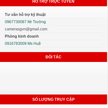
HỖ TRỢ TRỰC TUYẾN
Tư vấn hỗ trợ kỹ thuật
0967730087 Mr Trường
camerasgvn@gmail.com
Phòng kinh doanh
0916783009 Ms Huệ
ĐỐI TÁC
SỐ LƯỢNG TRUY CẬP