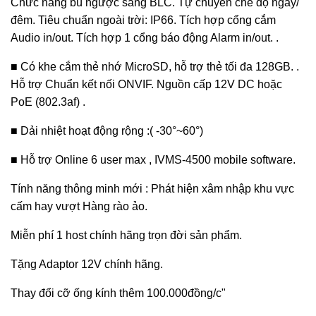
Chức năng bù ngược sáng BLC. Tự chuyển chế độ ngày/
đêm. Tiêu chuẩn ngoài trời: IP66. Tích hợp cổng cắm
Audio in/out. Tích hợp 1 cổng báo động Alarm in/out. .
■ Có khe cắm thẻ nhớ MicroSD, hỗ trợ thẻ tối đa 128GB. .
Hỗ trợ Chuẩn kết nối ONVIF. Nguồn cấp 12V DC hoặc
PoE (802.3af) .
■ Dải nhiệt hoạt động rộng :( -30°~60°)
■ Hỗ trợ Online 6 user max , IVMS-4500 mobile software.
Tính năng thông minh mới : Phát hiện xâm nhập khu vực
cấm hay vượt Hàng rào ảo.
Miễn phí 1 host chính hãng trọn đời sản phẩm.
Tặng Adaptor 12V chính hãng.
Thay đổi cỡ ống kính thêm 100.000đồng/c"