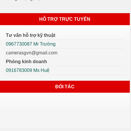
HỖ TRỢ TRỰC TUYẾN
Tư vấn hỗ trợ kỹ thuật
0967730087 Mr Trường
camerasgvn@gmail.com
Phòng kinh doanh
0916783009 Ms Huệ
ĐỐI TÁC