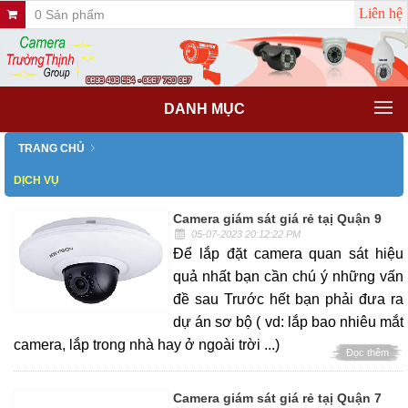
Liên hệ
0 Sản phẩm
DANH MỤC
TRANG CHỦ
DỊCH VỤ
Camera giám sát giá rẻ tạị Quận 9
05-07-2023 20:12:22 PM
Để lắp đặt camera quan sát hiệu
quả nhất bạn cần chú ý những vấn
đề sau Trước hết bạn phải đưa ra
dự án sơ bộ ( vd: lắp bao nhiêu mắt
camera, lắp trong nhà hay ở ngoài trời ...)
Đọc thêm
Camera giám sát giá rẻ tạị Quận 7