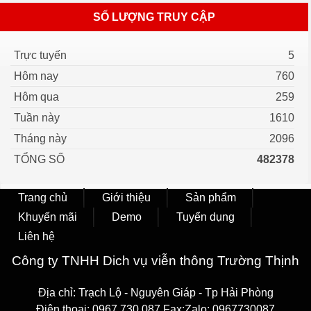
SỐ LƯỢNG TRUY CẬP
Trực tuyến
5
Hôm nay
760
Hôm qua
259
Tuần này
1610
Tháng này
2096
TỔNG SỐ
482378
Trang chủ
Giới thiệu
Sản phẩm
Khuyến mãi
Demo
Tuyển dụng
Liên hệ
Công ty TNHH Dich vụ viễn thông Trường Thịnh
Địa chỉ: Trạch Lộ - Nguyên Giáp - Tp Hải Phòng
Điện thoại: 0967 730 087 Fax:Zalo: 0967730087