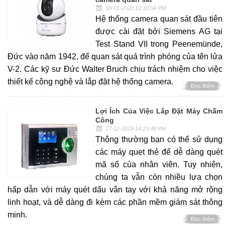
08-01-2020 12:10:04 PM
Hệ thống camera quan sát đầu tiên
được cài đặt bởi Siemens AG tại
Test Stand VII trong Peenemünde,
Đức vào năm 1942, để quan sát quá trình phóng của tên lửa
V-2. Các kỹ sư Đức Walter Bruch chịu trách nhiệm cho việc
thiết kế công nghệ và lắp đặt hệ thống camera.
Đọc thêm
Lợi Ích Của Việc Lắp Đặt Máy Chấm
Công
27-12-2019 14:23:48 PM
Thông thường bạn có thể sử dụng
các máy quẹt thẻ để dễ dàng quét
mã số của nhân viên. Tuy nhiên,
chúng ta vẫn còn nhiều lựa chọn
hấp dẫn với máy quét dấu vân tay với khả năng mở rộng
linh hoạt, và dễ dàng đi kèm các phần mềm giám sát thông
minh.
Đọc thêm