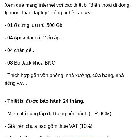
Xem qua mạng internet với các thiết bị “điện thoại di động,
Iphone, Ipad, laptop”. công nghệ cao v.v....
- 01 ổ cứng lưu trữ 500 Gb
- 04 Apdaptor có IC ổn áp .
- 04 chân đế .
- 08 Bộ Jack khóa BNC.
- Thích hợp gắn văn phòng, nhà xưởng, cửa hàng, nhà
riêng v.v…
-
Thiết bị được bảo hành 24 tháng.
- Miễn phí công lắp đặt trong nội thành ( TP.HCM)
- Giá trên chưa bao gồm thuế VAT (10%).