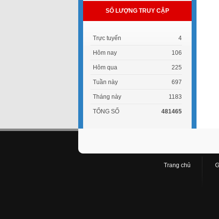
SỐ LƯỢNG TRUY CẬP
Trực tuyến
4
Hôm nay
106
Hôm qua
225
Tuần này
697
Tháng này
1183
TỔNG SỐ
481465
Trang chủ
G