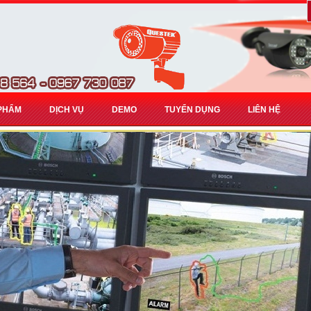
PHẨM
DỊCH VỤ
DEMO
TUYỂN DỤNG
LIÊN HỆ