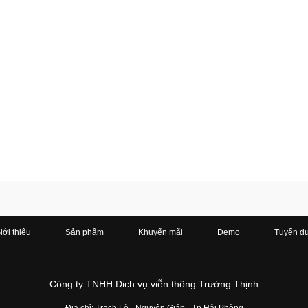
iới thiệu
Sản phẩm
Khuyến mãi
Demo
Tuyển d
Công ty TNHH Dich vụ viễn thông Trường Thịnh
Địa chỉ: Trạch Lộ - Nguyên Giáp - Tp Hải Phòng