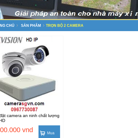
NG CHỦ
SẢN PHẨM
TRỌN BỘ 2 CAMERA
đặt camera an ninh chất lượng
 HD
500.000 vnd
Mua