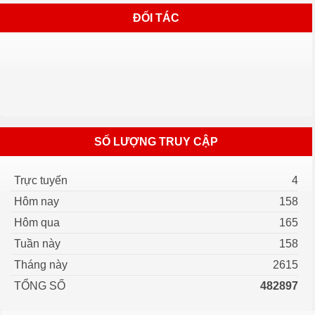
ĐỐI TÁC
SỐ LƯỢNG TRUY CẬP
Trực tuyến
4
Hôm nay
158
Hôm qua
165
Tuần này
158
Tháng này
2615
TỔNG SỐ
482897