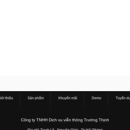
iới thiệu
Sản phẩm
Khuyến mãi
Demo
Tuyển d
Công ty TNHH Dich vụ viễn thông Trường Thịnh
Địa chỉ: Trạch Lộ - Nguyên Giáp - Tp Hải Phòng