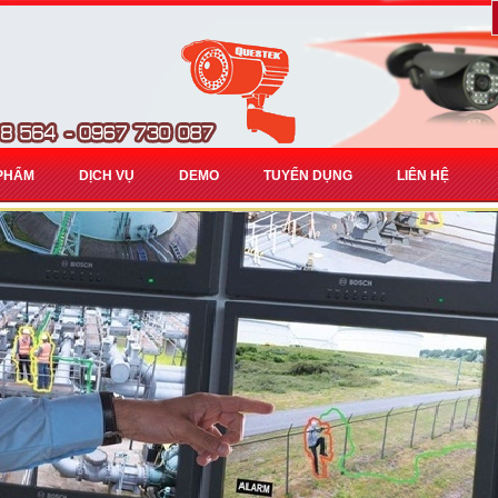
PHẨM
DỊCH VỤ
DEMO
TUYỂN DỤNG
LIÊN HỆ