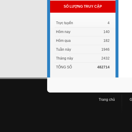
SỐ LƯỢNG TRUY CẬP
Trực tuyến
4
Hôm nay
140
Hôm qua
182
Tuần này
1946
Tháng này
2432
TỔNG SỐ
482714
Trang chủ
G