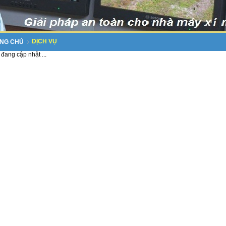
DỊCH VỤ
NG CHỦ
 đang cập nhật ...