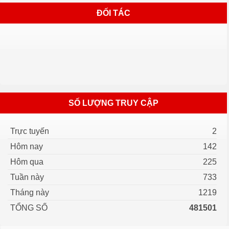
ĐỐI TÁC
SỐ LƯỢNG TRUY CẬP
Trực tuyến
2
Hôm nay
142
Hôm qua
225
Tuần này
733
Tháng này
1219
TỔNG SỐ
481501