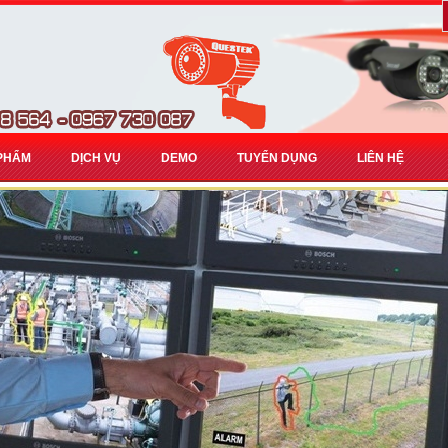
PHẨM
DỊCH VỤ
DEMO
TUYỂN DỤNG
LIÊN HỆ