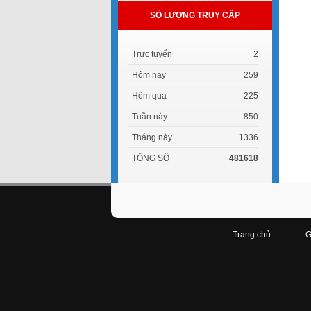
SỐ LƯỢNG TRUY CẬP
Trực tuyến
2
Hôm nay
259
Hôm qua
225
Tuần này
850
Tháng này
1336
TỔNG SỐ
481618
Trang chủ
G