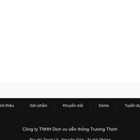
iới thiệu
Sản phẩm
Khuyến mãi
Demo
Tuyển d
Công ty TNHH Dich vụ viễn thông Trường Thịnh
Địa chỉ: Trạch Lộ - Nguyên Giáp - Tp Hải Phòng