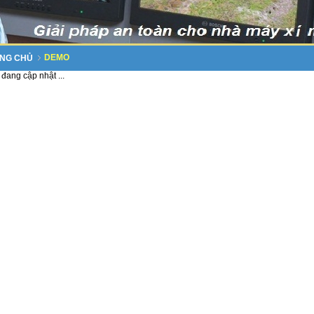
DEMO
NG CHỦ
 đang cập nhật ...