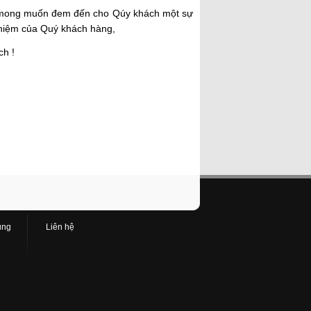
n mong muốn đem đến cho Qúy khách một sự
n nhiệm của Quý khách hàng,
ch !
ụng
Liên hệ