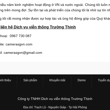
hiều năm kinh nghiệm hoạt động ở VN và nước ngoài. Chúng tôi luô
òng trên mong đợi .Sự tồn tại và phát triển của chúng tôi là nhờ sự tí
 tôi rất mong nhận được sự hợp tác và ủng hộ đóng góp của Quý khá
liên hệ Dich vụ viễn thông Trường Thịnh
thoại: 0967 730 087
ite: camerasgvn.com
l: camerasgvn@gmail.com
iới thiệu
Sản phẩm
Khuyến mãi
Demo
Tuyển d
Công ty TNHH Dich vụ viễn thông Trường Thịnh
Địa chỉ: Trạch Lộ - Nguyên Giáp - Tp Hải Phòng