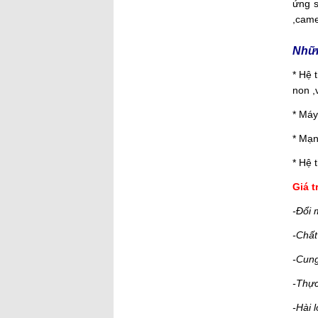
ứng s
,came
Nhữn
* Hệ 
non ,
* Máy
* Mạn
* Hệ 
Giá tr
-Đổi 
-Chất
-Cung
-Thực
-Hài 