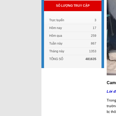
SỐ LƯỢNG TRUY CẬP
Trực tuyến
3
Hôm nay
17
Hôm qua
259
Tuần này
867
Tháng này
1353
TỔNG SỐ
481635
Came
Lời đ
Trong
trườn
bị th