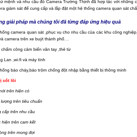
ứ mệnh và nhu cầu đó Camera Trường Thịnh đã hợp tác với những công
ra giám sát để cung cấp và lắp đặt một hệ thống camera quan sát chấ
g giải pháp mà chúng tôi đã từng đáp ứng hiệu quả
thống camera quan sát ,phục vụ cho nhu cầu của các khu công nghiệp
và camera trên xe buýt thành phố....
 chấm công cảm biến vân tay ,thẻ từ
g Lan ,wi-fi và máy tính
thống báo cháy,báo trộm chống đột nhập bằng thiết bị thông minh
ị cốt lõi
mới trên hiện có
 lượng trên tiêu chuẩn
 cấp trên nhu cầu
 hiện trên cam kết
lòng trên mong đợi