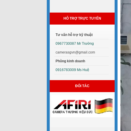
HỖ TRỢ TRỰC TUYẾN
Tư vấn hỗ trợ kỹ thuật
0967730087 Mr Trường
camerasgvn@gmail.com
Phòng kinh doanh
0916783009 Ms Huệ
ĐỐI TÁC