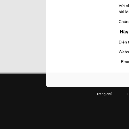
Với n
hài l
Chúng
Hãy 
Điện 
Webs
Emai
Trang chủ
G