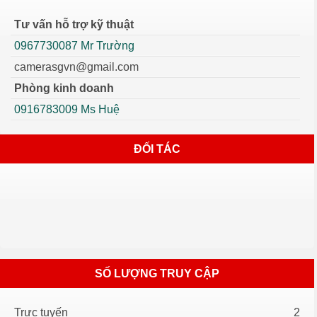
Tư vấn hỗ trợ kỹ thuật
0967730087 Mr Trường
camerasgvn@gmail.com
Phòng kinh doanh
0916783009 Ms Huệ
ĐỐI TÁC
SỐ LƯỢNG TRUY CẬP
Trực tuyến
2