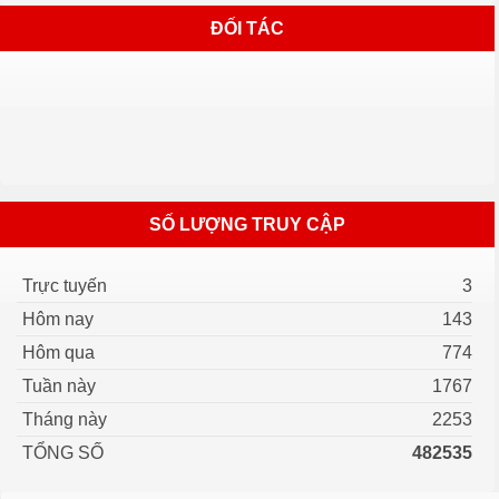
ĐỐI TÁC
SỐ LƯỢNG TRUY CẬP
Trực tuyến
3
Hôm nay
143
Hôm qua
774
Tuần này
1767
Tháng này
2253
TỔNG SỐ
482535